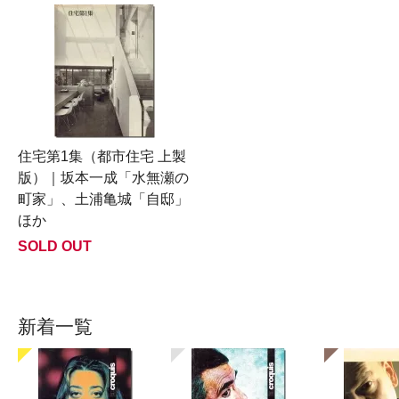
住宅第1集（都市住宅 上製
版）｜坂本一成「水無瀬の
町家」、土浦亀城「自邸」
ほか
SOLD OUT
新着一覧