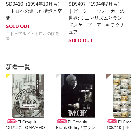
SD9410（1994年10月号）
SD9407（1994年7月号）
｜トロハの遺した構造と空
｜ピーター・ウォーカーの
間
世界: ミニマリズムとラン
ドスケープ・アーキテクチ
SOLD OUT
ュア
エドゥアルド・トロハの構造
美
SOLD OUT
新着一覧
El Croquis
El Croquis｜
El Cro
131/132｜OMA/AMO
Frank Gehry / フラン
109/110｜Her