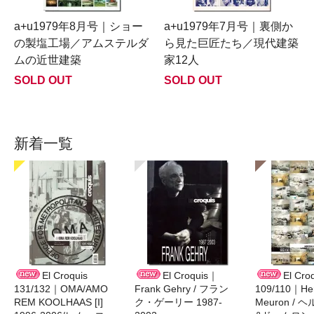
a+u1979年8月号｜ショー
a+u1979年7月号｜裏側か
の製塩工場／アムステルダ
ら見た巨匠たち／現代建築
ムの近世建築
家12人
SOLD OUT
SOLD OUT
新着一覧
El Croquis
El Croquis｜
El Cro
131/132｜OMA/AMO
Frank Gehry / フラン
109/110｜Her
REM KOOLHAAS [I]
ク・ゲーリー 1987-
Meuron /