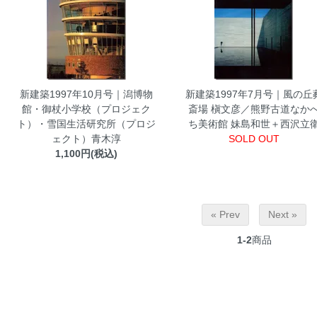
新建築1997年10月号｜潟博物
新建築1997年7月号｜風の丘
館・御杖小学校（プロジェク
斎場 槇文彦／熊野古道なか
ト）・雪国生活研究所（プロジ
ち美術館 妹島和世＋西沢立
ェクト）青木淳
SOLD OUT
1,100円(税込)
« Prev
Next »
1-2
商品