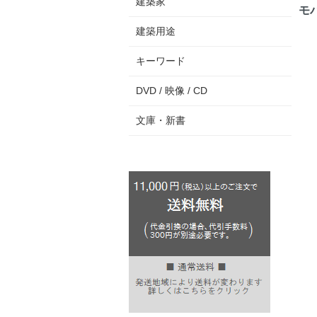
建築家
モ
建築用途
キーワード
DVD / 映像 / CD
文庫・新書