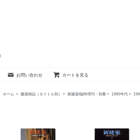
売
お問い合わせ
カートを見る
ホーム
>
建築雑誌（タイトル別）
>
新建築/臨時増刊・別冊
>
1990年代
>
19