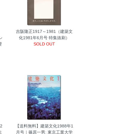
タ
吉阪隆正1917～1981（建築文
レ
化1981年6月号 特集抜刷）
理
SOLD OUT
2
【送料無料】建築文化1988年1
ミ
月号｜篠原一男: 東京工業大学