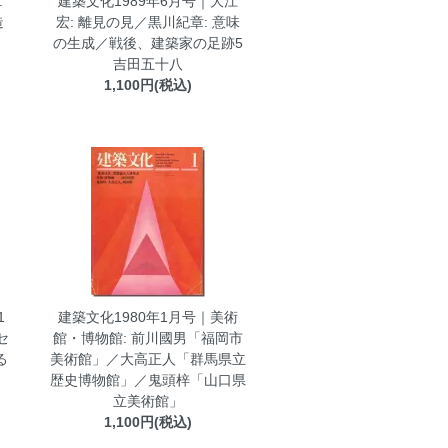
:
建築文化1989年6月号｜大江
造
宏: 離見の見／黒川紀章: 意味
の生成／戦後、建築家の足跡5
吉田五十八
1,100円(税込)
1
建築文化1980年1月号｜美術
セ
館・博物館: 前川國男「福岡市
る
美術館」／大高正人「群馬県立
歴史博物館」／鬼頭梓「山口県
立美術館」
1,100円(税込)