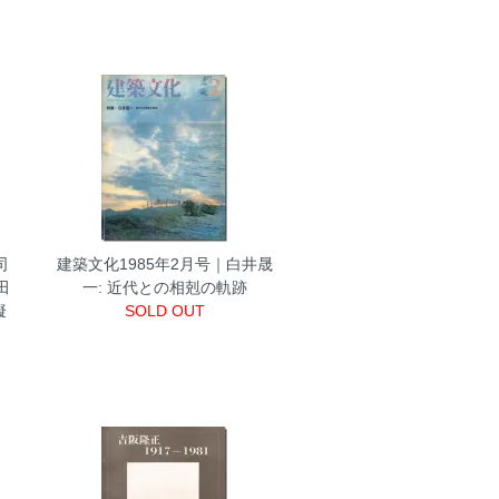
司
建築文化1985年2月号｜白井晟
田
一: 近代との相剋の軌跡
擬
SOLD OUT