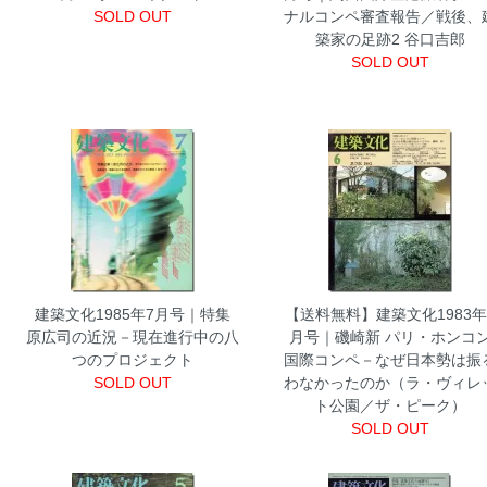
SOLD OUT
ナルコンペ審査報告／戦後、
築家の足跡2 谷口吉郎
SOLD OUT
建築文化1985年7月号｜特集
【送料無料】建築文化1983年
原広司の近況－現在進行中の八
月号｜磯崎新 パリ・ホンコ
つのプロジェクト
国際コンペ－なぜ日本勢は振
SOLD OUT
わなかったのか（ラ・ヴィレ
ト公園／ザ・ピーク）
SOLD OUT