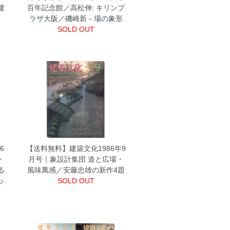
建
百年記念館／高松伸: キリンプ
ラザ大阪／磯崎新－場の象形
SOLD OUT
6
【送料無料】建築文化1986年9
ン
月号｜象設計集団 道と広場・
る
風味萬感／安藤忠雄の新作4題
ッ
SOLD OUT