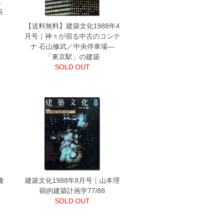
1
揃
【送料無料】建築文化1988年4
月号｜神々が宿る中古のコンテ
ナ 石山修武／中央停車場―
「東京駅」の建築
SOLD OUT
隆
建築文化1988年8月号｜山本理
顕的建築計画学77/88
SOLD OUT