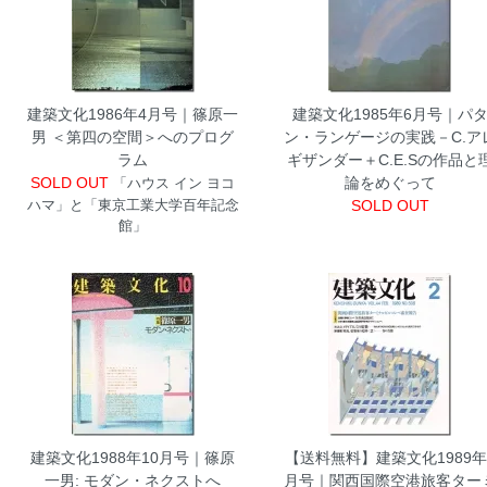
建築文化1986年4月号｜篠原一
建築文化1985年6月号｜パ
男 ＜第四の空間＞へのプログ
ン・ランゲージの実践－C.ア
ラム
ギザンダー＋C.E.Sの作品と
SOLD OUT
論をめぐって
「ハウス イン ヨコ
ハマ」と「東京工業大学百年記念
SOLD OUT
館」
建築文化1988年10月号｜篠原
【送料無料】建築文化1989年
一男: モダン・ネクストへ
月号｜関西国際空港旅客ター