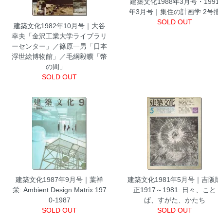
建築文化1988年3月号・199
年3月号｜集住の計画学 2号
SOLD OUT
建築文化1982年10月号｜大谷
幸夫「金沢工業大学ライブラリ
ーセンター」／篠原一男「日本
浮世絵博物館」／毛綱毅曠「幣
の間」
SOLD OUT
建築文化1987年9月号｜葉祥
建築文化1981年5月号｜吉阪
栄: Ambient Design Matrix 197
正1917～1981: 日々、こと
0-1987
ば、すがた、かたち
SOLD OUT
SOLD OUT