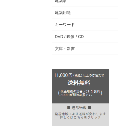
建築家
建築用途
キーワード
DVD / 映像 / CD
文庫・新書