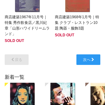
商店建築1967年11月号｜
商店建築1968年1月号｜特
特集 秀作飲食店／黒川紀
集 クラブ・レストラン10
章「山形ハワイドリームラ
題 陶器・服飾3題
ンド」
SOLD OUT
SOLD OUT
戻る
次へ
新着一覧