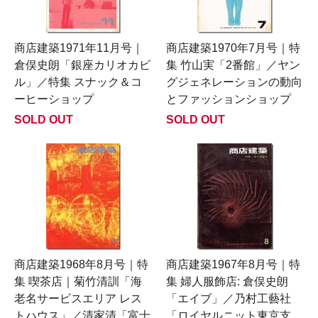
商店建築1971年11月号｜
商店建築1970年7月号｜特
倉俣史朗「銀座カリオカビ
集 竹山実「2番館」／ヤン
ル」／特集 スナック＆コ
グジェネレーションの動向
ーヒーショップ
とファッションショップ
SOLD OUT
SOLD OUT
商店建築1968年8月号｜特
商店建築1967年8月号｜特
集 喫茶店｜菊竹清訓「海
集 婦人服飾店: 倉俣史朗
老名サービスエリア レス
「エイブ」／乃村工藝社
トハウス」／清家清「富士
「ロイヤルニット東京支