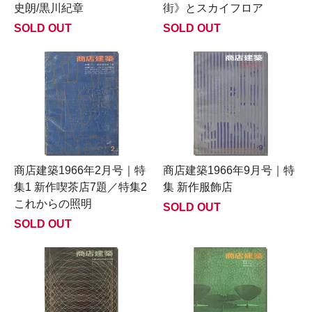
史朗/黒川紀章
街》とスカイフロア
SOLD OUT
SOLD OUT
商店建築1966年2月号｜特
商店建築1966年9月号｜特
集1 新作喫茶店7題／特集2
集 新作服飾店
これからの照明
SOLD OUT
SOLD OUT