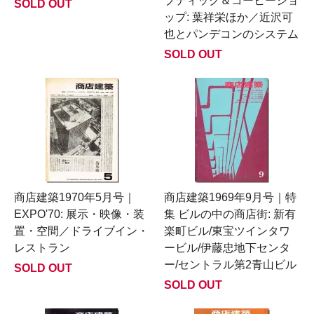
ブティック＆コーヒーショ
SOLD OUT
ップ: 葉祥栄ほか／近沢可
也とパンデコンのシステム
SOLD OUT
商店建築1970年5月号｜
商店建築1969年9月号｜特
EXPO'70: 展示・映像・装
集 ビルの中の商店街: 新有
置・空間／ドライブイン・
楽町ビル/東宝ツインタワ
レストラン
ービル/伊藤忠地下センタ
ー/セントラル第2青山ビル
SOLD OUT
SOLD OUT