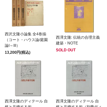
西沢文隆小論集 全4巻揃
西澤文隆: 伝統の合理主義
（コート・ハウス論/庭園
建築・NOTE
論I～III）
SOLD OUT
13,200円(税込)
西澤文隆のディテール 自
西澤文隆のディテール 自
然と共棲する術
然と共棲する術（別冊ディ