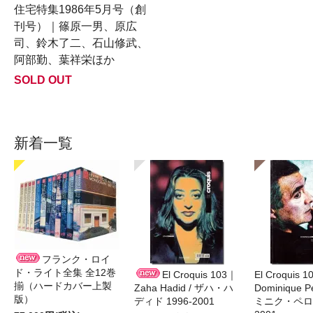
住宅特集1986年5月号（創
刊号）｜篠原一男、原広
司、鈴木了二、石山修武、
阿部勤、葉祥栄ほか
SOLD OUT
新着一覧
フランク・ロイ
ド・ライト全集 全12巻
El Croquis 103｜
El Croquis 
揃（ハードカバー上製
Zaha Hadid / ザハ・ハ
Dominique Pe
版）
ディド 1996-2001
ミニク・ペロー