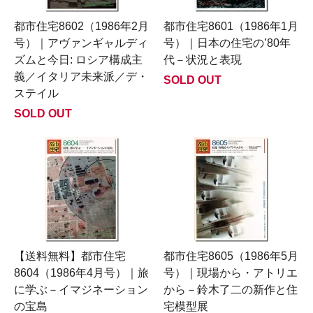
都市住宅8602（1986年2月
都市住宅8601（1986年1月
号）｜アヴァンギャルディ
号）｜日本の住宅の’80年
ズムと今日: ロシア構成主
代－状況と表現
義／イタリア未来派／デ・
SOLD OUT
ステイル
SOLD OUT
【送料無料】都市住宅
都市住宅8605（1986年5月
8604（1986年4月号）｜旅
号）｜現場から・アトリエ
に学ぶ－イマジネーション
から－鈴木了二の新作と住
の宝島
宅模型展