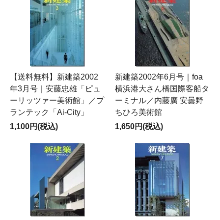
【送料無料】新建築2002
新建築2002年6月号｜foa
年3月号｜安藤忠雄「ピュ
横浜港大さん橋国際客船タ
ーリッツァー美術館」／プ
ーミナル／内藤廣 安曇野
ランテック「Ai-City」
ちひろ美術館
1,100円(税込)
1,650円(税込)