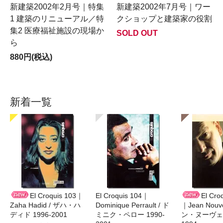
新建築2002年2月号｜特集
新建築2002年7月号｜ワー
1 建築のリニューアル／特
クショップと建築家の役割
集2 医療福祉施設の現場か
SOLD OUT
ら
880円(税込)
新着一覧
El Croquis 103｜
El Croquis 104｜
El Cro
Zaha Hadid / ザハ・ハ
Dominique Perrault / ド
｜Jean Nouv
ディド 1996-2001
ミニク・ペロー 1990-
ン・ヌーヴェル