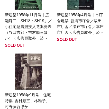
新建築1958年11月号｜広
新建築1958年4月号｜市庁
瀬鎌二「SH18・SH19」／
舎建築: 新潟市庁舎／坂出
小住宅懸賞競技入選案発表
市庁舎／瀬戸市庁舎／本庄
（谷口吉郎・吉村順三ほ
市庁舎＜広告頁取外し済＞
か）＜広告頁取外し済＞
SOLD OUT
SOLD OUT
新建築1958年9月号｜住宅
特集: 吉村順三、林雅子、
村野藤吾ほか