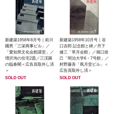
新建築1958年8月号｜前川
新建築1958年10月号｜谷
國男「三栄商事ビル」／
口吉郎 記念館と碑／丹下
「愛知県文化会館講堂」／
健三「草月会館」／堀口捨
増沢洵の住宅2題／三渓園
己「明治大学6・7号館」／
の臨春閣＜広告頁取外し済
村野藤吾「凮月堂ビル」＜
＞
広告頁取外し済＞
SOLD OUT
SOLD OUT