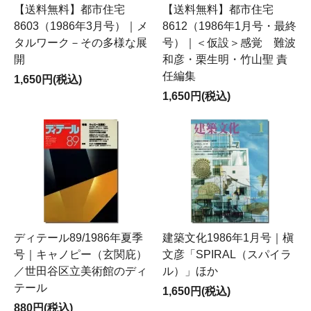
【送料無料】都市住宅
【送料無料】都市住宅
8603（1986年3月号）｜メ
8612（1986年1月号・最終
タルワーク－その多様な展
号）｜＜仮設＞感覚 難波
開
和彦・栗生明・竹山聖 責
任編集
1,650円(税込)
1,650円(税込)
ディテール89/1986年夏季
建築文化1986年1月号｜槇
号｜キャノピー（玄関庇）
文彦「SPIRAL（スパイラ
／世田谷区立美術館のディ
ル）」ほか
テール
1,650円(税込)
880円(税込)