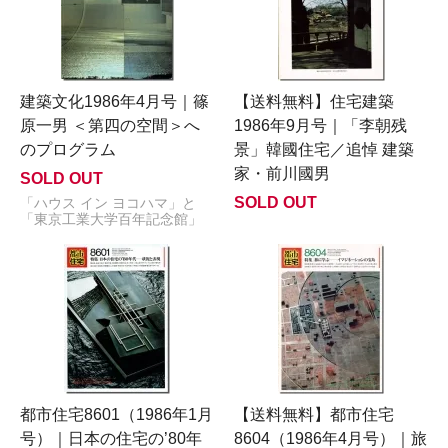
建築文化1986年4月号｜篠
【送料無料】住宅建築
原一男 ＜第四の空間＞へ
1986年9月号｜「李朝残
のプログラム
景」韓國住宅／追悼 建築
家・前川國男
SOLD OUT
SOLD OUT
「ハウス イン ヨコハマ」と
「東京工業大学百年記念館」
都市住宅8601（1986年1月
【送料無料】都市住宅
号）｜日本の住宅の’80年
8604（1986年4月号）｜旅