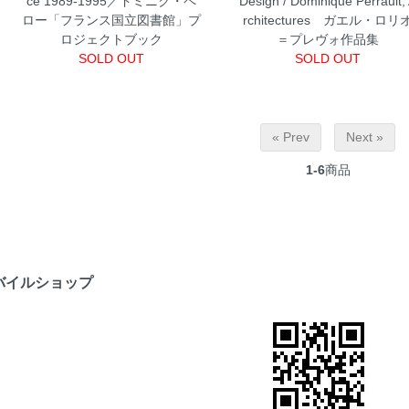
ce 1989-1995／ドミニク・ペ
Design / Dominique Perrault,
ロー「フランス国立図書館」プ
rchitectures ガエル・ロリ
ロジェクトブック
＝プレヴォ作品集
SOLD OUT
SOLD OUT
« Prev
Next »
1-6
商品
バイルショップ