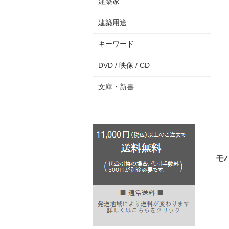
建築家
建築用途
キーワード
DVD / 映像 / CD
文庫・新書
モ