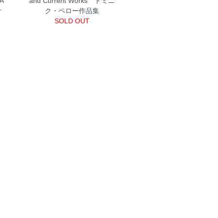
 A
and Current Works ドミニ
オ
ク・ペロー作品集
SOLD OUT