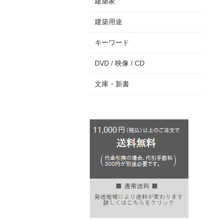
建築家
建築用途
キーワード
DVD / 映像 / CD
文庫・新書