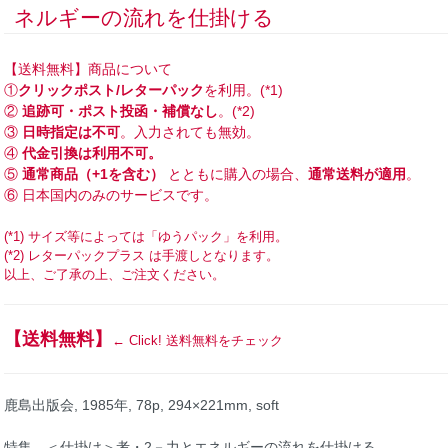
ネルギーの流れを仕掛ける
【送料無料】商品について
①
クリックポスト/レターパック
を利用。(*1)
②
追跡可・ポスト投函・補償なし
。(*2)
③
日時指定は不可
。入力されても無効。
④
代金引換は利用不可。
⑤
通常商品（+1を含む）
とともに購入の場合、
通常送料が適用
。
⑥ 日本国内のみのサービスです。
(*1) サイズ等によっては「ゆうパック」を利用。
(*2) レターパックプラス は手渡しとなります。
以上、ご了承の上、ご注文ください。
【送料無料】
← Click! 送料無料をチェック
鹿島出版会, 1985年, 78p, 294×221mm, soft
特集 ＜仕掛け＞考・2－力とエネルギーの流れを仕掛ける