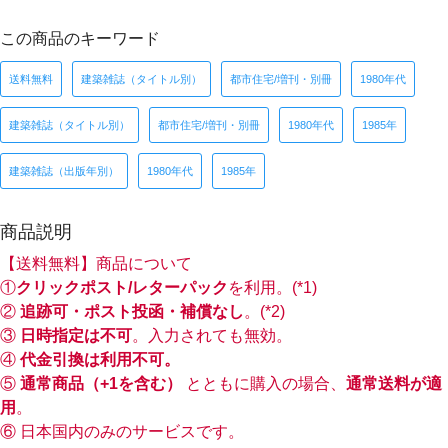
この商品のキーワード
送料無料
建築雑誌（タイトル別）
都市住宅/増刊・別冊
1980年代
建築雑誌（タイトル別）
都市住宅/増刊・別冊
1980年代
1985年
建築雑誌（出版年別）
1980年代
1985年
商品説明
【送料無料】商品について
①
クリックポスト/レターパック
を利用。(*1)
②
追跡可・ポスト投函・補償なし
。(*2)
③
日時指定は不可
。入力されても無効。
④
代金引換は利用不可。
⑤
通常商品（+1を含む）
とともに購入の場合、
通常送料が適
用
。
⑥ 日本国内のみのサービスです。