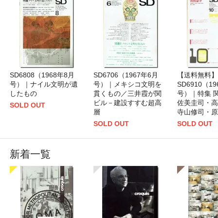
SD6808（1968年8月
SD6706（1967年6月
【送料無料】
号）｜ナイル文明が遺
号）｜メキシコ文明を
SD6910（1
したもの
貫くもの／三井霞が関
号）｜特集 関
ビル－建設すすむ超高
佐美圭司・高
SOLD OUT
層
寺山修司・原
SOLD OUT
SOLD OUT
新着一覧