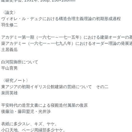
建築史学会, 1991年, 160p, 256×180mm
〈論文〉
ヴィオレ・ル・デュクにおける構造合理主義理論の初期形成過程
羽生修二
アカデミー第一期（一六七一～一七一五年）における建築オーダーの
築アカデミー（一六七一～一七九八年）におけるオーダー理論の発展
土居義岳
白河院御所について
平山育男
〈研究ノート〉
東アジアの初期イギリス公館建築の営繕について その二
泉田英雄
平安時代の造営文書による寝殿造付属屋の復原
後藤治・藤田盟児・光井渉
表紙に多少スレ、キズ、ヤケ。
小口天地、ページ周縁部多少ヤケ。