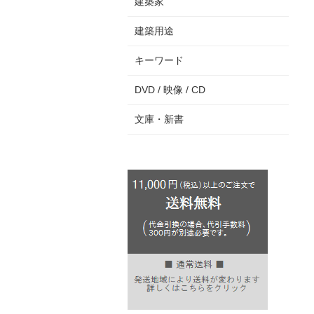
建築家
建築用途
キーワード
DVD / 映像 / CD
文庫・新書