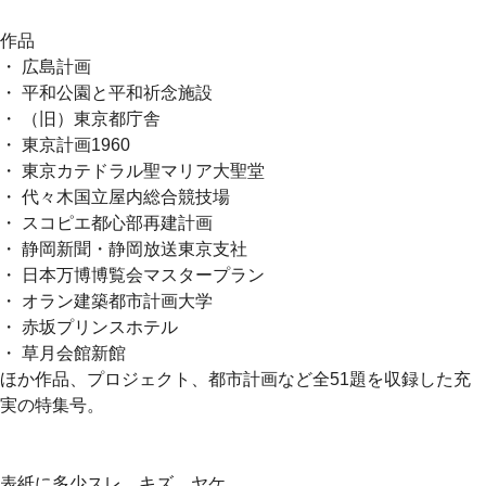
作品
・ 広島計画
・ 平和公園と平和祈念施設
・ （旧）東京都庁舎
・ 東京計画1960
・ 東京カテドラル聖マリア大聖堂
・ 代々木国立屋内総合競技場
・ スコピエ都心部再建計画
・ 静岡新聞・静岡放送東京支社
・ 日本万博博覧会マスタープラン
・ オラン建築都市計画大学
・ 赤坂プリンスホテル
・ 草月会館新館
ほか作品、プロジェクト、都市計画など全51題を収録した充
実の特集号。
表紙に多少スレ、キズ、ヤケ。