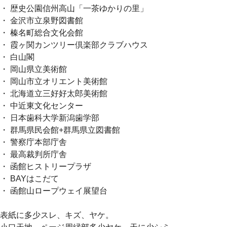
・ 歴史公園信州高山「一茶ゆかりの里」
・ 金沢市立泉野図書館
・ 榛名町総合文化会館
・ 霞ヶ関カンツリー倶楽部クラブハウス
・ 白山閣
・ 岡山県立美術館
・ 岡山市立オリエント美術館
・ 北海道立三好好太郎美術館
・ 中近東文化センター
・ 日本歯科大学新潟歯学部
・ 群馬県民会館+群馬県立図書館
・ 警察庁本部庁舎
・ 最高裁判所庁舎
・ 函館ヒストリープラザ
・ BAYはこだて
・ 函館山ロープウェイ展望台
表紙に多少スレ、キズ、ヤケ。