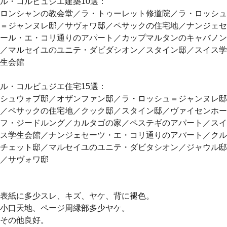
ル・コルビュジエ建築10選：
ロンシャンの教会堂／ラ・トゥーレット修道院／ラ・ロッシュ
＝ジャンヌレ邸／サヴォワ邸／ペサックの住宅地／ナンジェセ
ール・エ・コリ通りのアパート／カップマルタンのキャバノン
／マルセイユのユニテ・ダビダシオン／スタイン邸／スイス学
生会館
ル・コルビュジエ住宅15選：
シュウォブ邸／オザンファン邸／ラ・ロッシュ＝ジャンヌレ邸
／ペサックの住宅地／クック邸／スタイン邸／ヴァイセンホー
フ・ジードルング／カルタゴの家／ペステギのアパート／スイ
ス学生会館／ナンジェセーツ・エ・コリ通りのアパート／クル
チェット邸／マルセイユのユニテ・ダビタシオン／ジャウル邸
／サヴォワ邸
表紙に多少スレ、キズ、ヤケ、背に褪色。
小口天地、ページ周縁部多少ヤケ。
その他良好。