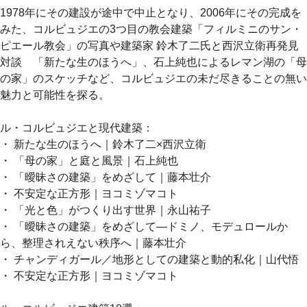
1978年にその建設が途中で中止となり、2006年にその完成を
みた、コルビュジエの3つ目の教会建築「フィルミニのサン・
ピエール教会」の写真や建築家 鈴木了二氏と西沢立衛再発見
対談 「新たな生のほうへ」、石上純也によるレマン湖の「母
の家」のスケッチなど、コルビュジエの未だ尽きることの無い
魅力と可能性を探る。
ル・コルビュジエと現代建築：
・ 新たな生のほうへ｜鈴木了二×西沢立衛
・ 「母の家」と庭と風景｜石上純也
・ 「曖昧さの建築」をめざして｜藤本壮介
・ 不安定な正方形｜ヨコミゾマコト
・ 「光と色」がつくり出す世界｜永山祐子
・ 「曖昧さの建築」をめざして―ドミノ、モデュロールか
ら、整理されえない秩序へ｜藤本壮介
・ チャンディガール／地形としての建築と動的私化｜山代悟
・ 不安定な正方形｜ヨコミゾマコト