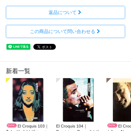
返品について
この商品について問い合わせる
新着一覧
El Croquis 103｜
El Croquis 104｜
El Cro