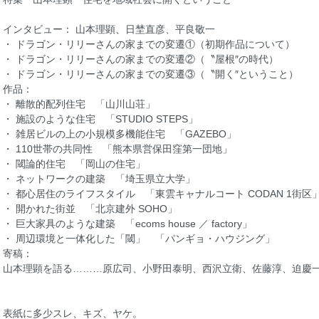
インタビュー： 山本理顕、日埜直彦、平良敬一
・ ドラゴン・リリーさんの家までの変遷①（初期作品について）
・ ドラゴン・リリーさんの家までの変遷②（〝屋根″の時代）
・ ドラゴン・リリーさんの家までの変遷③（〝開く″ということ）
作品：
・ 離散的配列住宅 「山川山荘」
・ 施設のような住宅 「STUDIO STEPS」
・ 雑居ビルの上の小規模多機能住宅 「GAZEBO」
・ 110世帯の共同性 「熊本県営保田窪第一団地」
・ 閾論的住宅 「岡山の住宅」
・ ネットワークの建築 「埼玉県立大学」
・ 都心居住のライフスタイル 「東雲キャナルコート CODAN 1街区
・ 開かれた街並 「北京建外 SOHO」
・ 巨大家具のような建築 「ecoms house ／ factory」
・ 周辺環境と一体化した「閾」 「パンギョ・ハウジング」
寄稿：
山本理顕を語る………原広司、小野田泰明、西沢立衛、佐藤淳、迫慶
表紙に多少スレ、キズ、ヤケ。