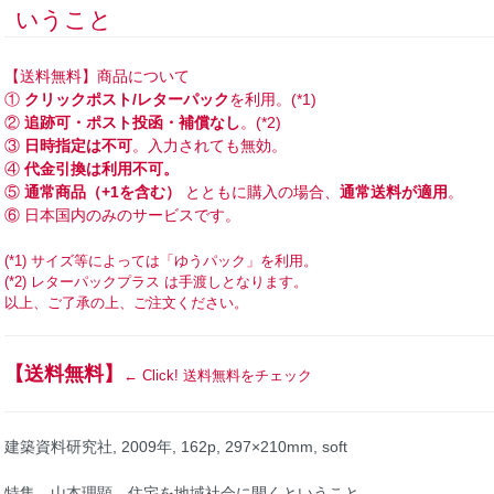
いうこと
【送料無料】商品について
①
クリックポスト/レターパック
を利用。(*1)
②
追跡可・ポスト投函・補償なし
。(*2)
③
日時指定は不可
。入力されても無効。
④
代金引換は利用不可。
⑤
通常商品（+1を含む）
とともに購入の場合、
通常送料が適用
。
⑥ 日本国内のみのサービスです。
(*1) サイズ等によっては「ゆうパック」を利用。
(*2) レターパックプラス は手渡しとなります。
以上、ご了承の上、ご注文ください。
【送料無料】
← Click! 送料無料をチェック
建築資料研究社, 2009年, 162p, 297×210mm, soft
特集 山本理顕 住宅を地域社会に開くということ