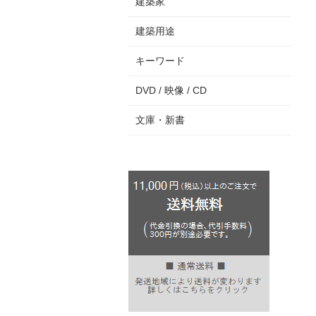
建築家
建築用途
キーワード
DVD / 映像 / CD
文庫・新書