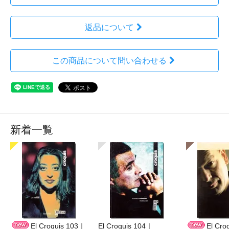
返品について
この商品について問い合わせる
新着一覧
El Croquis 103｜
El Croquis 104｜
El Cro