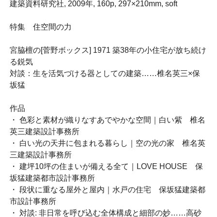
建築資料研究社, 2009年, 160p, 297×210mm, soft
特集 住空間の力
宮脇檀の[菅野ボックス] 1971 築38年の小住宅が放ち続け
る鋭気
対談：生を活気づける器としての建築……椎名英三×保
坂猛
作品
・ 色彩と素材が織りなすあでやかな空間｜白い紫 椎名
英三建築設計事務所
・ 白い光の天井に包まれる暮らし｜空の光の家 椎名英
三建築設計事務所
・ 建坪10坪の住まいが備える全て｜LOVE HOUSE 保
坂猛建築都市設計事務所
・ 段状に重なる屋外と屋内｜水戸の住宅 保坂猛建築都
市設計事務所
・ 対談: 非日常を呼び込む全体構成と細部の妙……高砂