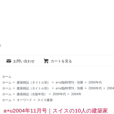
売
お問い合わせ
カートを見る
ホーム
ホーム
>
建築雑誌（タイトル別）
>
a+u/臨時増刊・別冊
>
2000年代
ホーム
>
建築雑誌（タイトル別）
>
a+u/臨時増刊・別冊
>
2000年代
>
200
ホーム
>
建築雑誌（出版年別）
>
2000年代
>
2004年
ホーム
>
キーワード
>
スイス建築
a+u2004年11月号｜スイスの10人の建築家