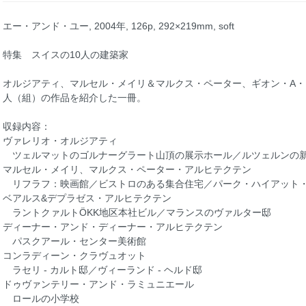
エー・アンド・ユー, 2004年, 126p, 292×219mm, soft
特集 スイスの10人の建築家
オルジアティ、マルセル・メイリ＆マルクス・ペーター、ギオン・A・
人（組）の作品を紹介した一冊。
収録内容：
ヴァレリオ・オルジアティ
ツェルマットのゴルナーグラート山頂の展示ホール／ルツェルンの
マルセル・メイリ、マルクス・ペーター・アルヒテクテン
リフラフ：映画館／ビストロのある集合住宅／パーク・ハイアット
ベアルス&デプラゼス・アルヒテクテン
ラントクァルトÖKK地区本社ビル／マランスのヴァルター邸
ディーナー・アンド・ディーナー・アルヒテクテン
パスクアール・センター美術館
コンラディーン・クラヴュオット
ラセリ - カルト邸／ヴィーランド - ヘルド邸
ドゥヴァンテリー・アンド・ラミュニエール
ロールの小学校