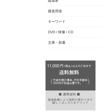
建築家
建築用途
キーワード
DVD / 映像 / CD
文庫・新書