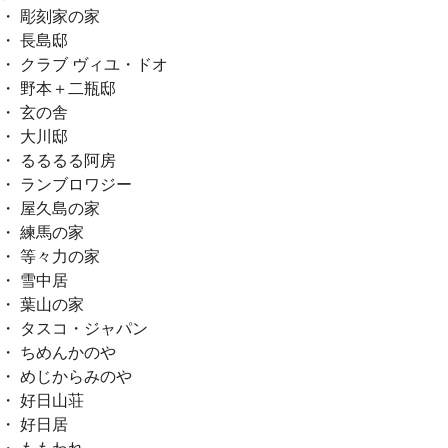
・ 彫刻家の家
・ 長島邸
・ クラブ ヴィユ・ドオ
・ 野本＋二瓶邸
・ 玄の舎
・ 大川邸
・ るるるる阿房
・ ランブロワジー
・ 屋久島の家
・ 練馬の家
・ 等々力の家
・ 雪中居
・ 葉山の家
・ タスコ・ジャパン
・ ちめんかのや
・ めじからみのや
・ 好日山荘
・ 好日居