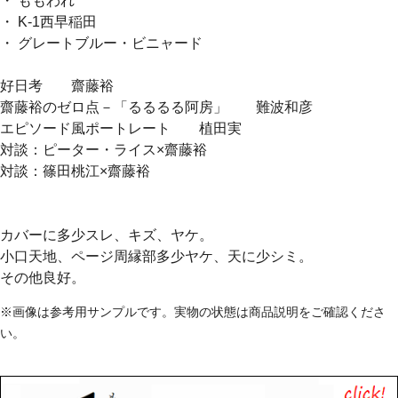
・ ももわれ
・ K-1西早稲田
・ グレートブルー・ビニャード
好日考 齋藤裕
齋藤裕のゼロ点－「るるるる阿房」 難波和彦
エピソード風ポートレート 植田実
対談：ピーター・ライス×齋藤裕
対談：篠田桃江×齋藤裕
カバーに多少スレ、キズ、ヤケ。
小口天地、ページ周縁部多少ヤケ、天に少シミ。
その他良好。
※画像は参考用サンプルです。実物の状態は商品説明をご確認くださ
い。