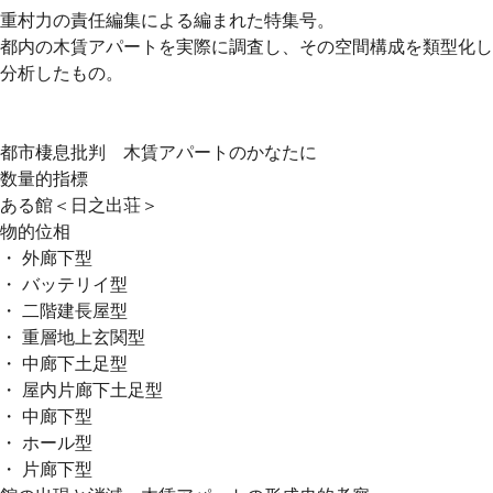
重村力の責任編集による編まれた特集号。
都内の木賃アパートを実際に調査し、その空間構成を類型化し
分析したもの。
都市棲息批判 木賃アパートのかなたに
数量的指標
ある館＜日之出荘＞
物的位相
・ 外廊下型
・ バッテリイ型
・ 二階建長屋型
・ 重層地上玄関型
・ 中廊下土足型
・ 屋内片廊下土足型
・ 中廊下型
・ ホール型
・ 片廊下型