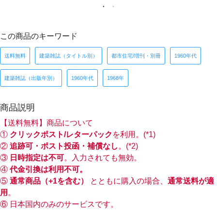
この商品のキーワード
送料無料
建築雑誌（タイトル別）
都市住宅/増刊・別冊
1960年代
建築雑誌（出版年別）
1960年代
1968年
商品説明
【送料無料】商品について
①
クリックポスト/レターパック
を利用。(*1)
②
追跡可・ポスト投函・補償なし
。(*2)
③
日時指定は不可
。入力されても無効。
④
代金引換は利用不可。
⑤
通常商品（+1を含む）
とともに購入の場合、
通常送料が適
用
。
⑥ 日本国内のみのサービスです。