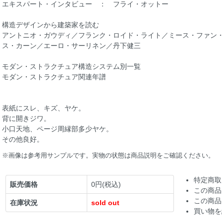
エキスパート・インタビュー ： フライ・オットー
構造デザインから建築家を読む
アントニオ・ガウディ／フランク・ロイド・ライト／ミース・ファン
ス・カーン／エーロ・サーリネン／丹下健三
モダン・ストラクチュア構造システム別一覧
モダン・ストラクチュア関連年譜
表紙にスレ、キズ、ヤケ。
背に開きジワ。
小口天地、ページ周縁部多少ヤケ。
その他良好。
※画像は参考用サンプルです。実物の状態は商品説明をご確認ください。
特定商取
販売価格
0円(税込)
この商品
この商品
在庫状況
sold out
買い物を