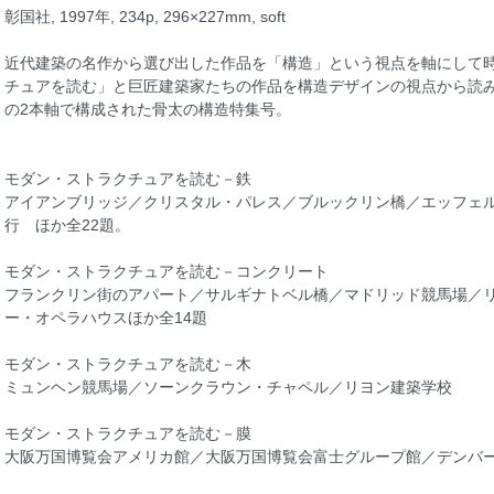
彰国社, 1997年, 234p, 296×227mm, soft
近代建築の名作から選び出した作品を「構造」という視点を軸にして
チュアを読む」と巨匠建築家たちの作品を構造デザインの視点から読
の2本軸で構成された骨太の構造特集号。
モダン・ストラクチュアを読む－鉄
アイアンブリッジ／クリスタル・パレス／ブルックリン橋／エッフェ
行 ほか全22題。
モダン・ストラクチュアを読む－コンクリート
フランクリン街のアパート／サルギナトベル橋／マドリッド競馬場／
ー・オペラハウスほか全14題
モダン・ストラクチュアを読む－木
ミュンヘン競馬場／ソーンクラウン・チャペル／リヨン建築学校
モダン・ストラクチュアを読む－膜
大阪万国博覧会アメリカ館／大阪万国博覧会富士グループ館／デンバ