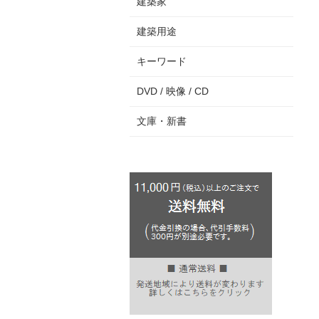
建築家
建築用途
キーワード
DVD / 映像 / CD
文庫・新書