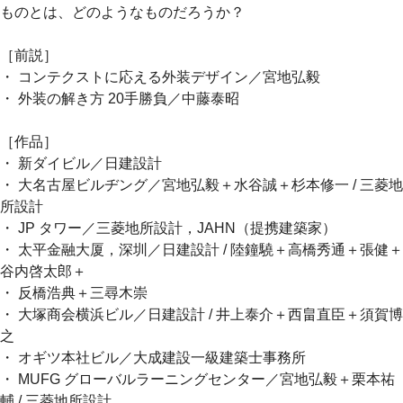
ものとは、どのようなものだろうか？
［前説］
・ コンテクストに応える外装デザイン／宮地弘毅
・ 外装の解き方 20手勝負／中藤泰昭
［作品］
・ 新ダイビル／日建設計
・ 大名古屋ビルヂング／宮地弘毅＋水谷誠＋杉本修一 / 三菱地
所設計
・ JP タワー／三菱地所設計，JAHN（提携建築家）
・ 太平金融大厦，深圳／日建設計 / 陸鐘驍＋高橋秀通＋張健＋
谷内啓太郎＋
・ 反橋浩典＋三尋木崇
・ 大塚商会横浜ビル／日建設計 / 井上泰介＋西畠直臣＋須賀博
之
・ オギツ本社ビル／大成建設一級建築士事務所
・ MUFG グローバルラーニングセンター／宮地弘毅＋栗本祐
輔 / 三菱地所設計