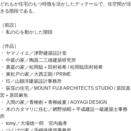
どれもが住宅のもつ特徴を活かしたディテールで、住空間が活
きる階段である。
［前説］
・ 私の心を動かした階段
［作品］
・ ヤマノイエ／津野建築設計室
・ 中庭の家／陶器二三雄建築研究所
・ 裏庭の家／松岡聡＋田村裕希 / 松岡聡田村裕希
・ 東松戸の家／大西正朗 / PRIME
・ IS／山縣洋建築設計事務所
・ 荻窪の住宅／MOUNT FUJI ARCHITECTS STUDIO / 原田真
宏＋原田麻魚
・ 入間の家／青柳創＋青柳綾夏 / AOYAGI DESIGN
・ 木のカタマリに住む／網野禎昭＋平成建設一級建築士事務
所
・ tomy／大場徳一郎 宮内義孝
・ つくばの家／手嶋保建築事務所