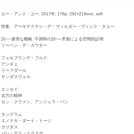
エー・アンド・ユー, 2017年, 176p, 292×219mm, soft
特集 アーキテクテン・デ・ヴィルダー・ヴィンク・タユー
詩──唐突な概略: 不調和の詩──矛盾による空間的証明
リーベン・デ・カウター
フェルブランデ・ブルク
アンギェ
リーフダール
サンダスウォル
エッセイ:
北方の精神
セン・クウァン、アンジェラ・パン
タングラム
エノテカ・ダーイ・トージ
カリタス
パレ・デス・エクスポ