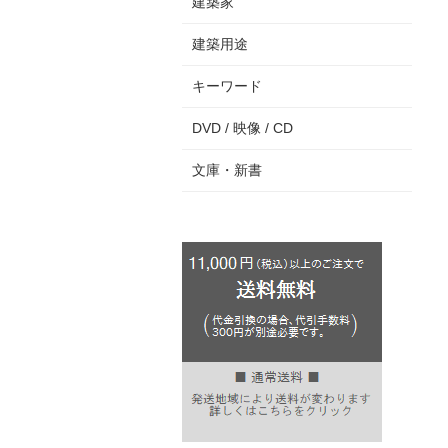
建築家
建築用途
キーワード
DVD / 映像 / CD
文庫・新書