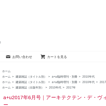
売
お問い合わせ
カートを見る
ホーム
ホーム
>
建築雑誌（タイトル別）
>
a+u/臨時増刊・別冊
>
2010年代
ホーム
>
建築雑誌（タイトル別）
>
a+u/臨時増刊・別冊
>
2010年代
>
201
ホーム
>
建築雑誌（出版年別）
>
2010年代
>
2017年
a+u2017年6月号｜アーキテクテン・デ・
ー