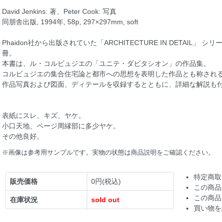
David Jenkins: 著、Peter Cook: 写真
同朋舎出版, 1994年, 58p, 297×297mm, soft
Phaidon社から出版されていた「ARCHITECTURE IN DETAIL
冊。
本書は、ル・コルビュジエの「ユニテ・ダビタシオン」の作品集。
コルビュジエの集合住宅論と都市への思想を表明した作品とも称され
作品写真および図面、ディテールを収録するとともに、詳細な解説も
表紙にスレ、キズ、ヤケ。
小口天地、ページ周縁部に多少ヤケ。
その他良好。
※画像は参考用サンプルです。実物の状態は商品説明をご確認ください。
特定商取
販売価格
0円(税込)
この商品
この商品
在庫状況
sold out
買い物を