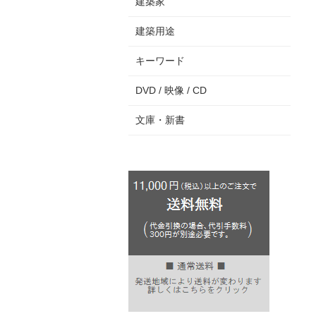
建築家
建築用途
キーワード
DVD / 映像 / CD
文庫・新書