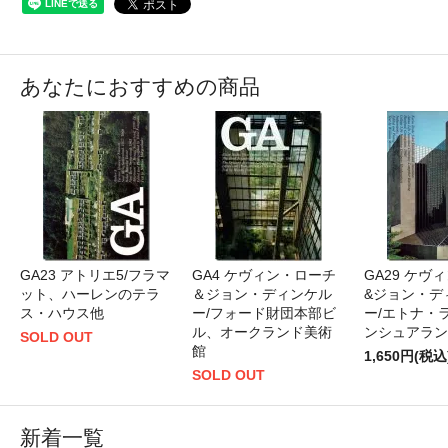
あなたにおすすめの商品
GA23 アトリエ5/フラマ
GA4 ケヴィン・ローチ
GA29 ケヴ
ット、ハーレンのテラ
＆ジョン・ディンケル
&ジョン・デ
ス・ハウス他
ー/フォード財団本部ビ
ー/エトナ・
ル、オークランド美術
ンシュアラン
SOLD OUT
館
1,650円(税込
SOLD OUT
新着一覧