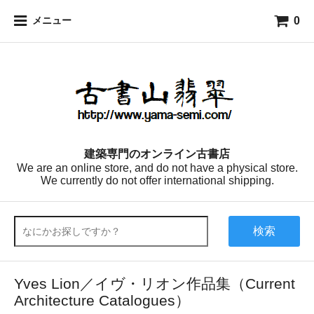
0
メニュー
建築専門のオンライン古書店
We are an online store, and do not have a physical store.
We currently do not offer international shipping.
検索
Yves Lion／イヴ・リオン作品集（Current
Architecture Catalogues）