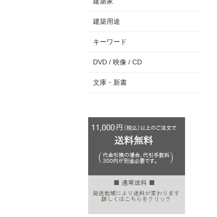
建築家
建築用途
キーワード
DVD / 映像 / CD
文庫・新書