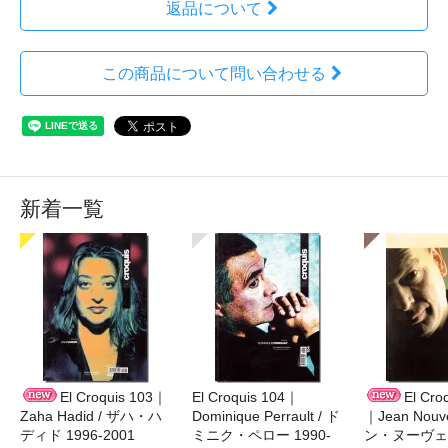
返品について
この商品について問い合わせる
新着一覧
El Croquis 103｜
El Croquis 104｜
El Cro
Zaha Hadid / ザハ・ハ
Dominique Perrault / ド
｜Jean Nouv
ディド 1996-2001
ミニク・ペロー 1990-
ン・ヌーヴェル