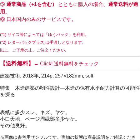
⑤
通常商品（+1を含む）
とともに購入の場合、
通常送料が適
用
。
⑥ 日本国内のみのサービスです。
(*1) サイズ等によっては「ゆうパック」を利用。
(*2) レターパックプラス は手渡しとなります。
以上、ご了承の上、ご注文ください。
【送料無料】
← Click! 送料無料をチェック
建築技術, 2018年, 214p, 257×182mm, soft
特集 木造建築の靭性設計―木造の保有水平耐力計算の可能性
を探る
表紙に多少スレ、キズ、ヤケ。
小口天地、ページ周縁部多少ヤケ。
その他良好。
※画像は参考用サンプルです。実物の状態は商品説明をご確認くださ