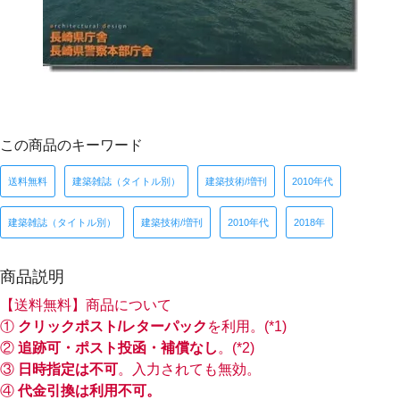
この商品のキーワード
送料無料
建築雑誌（タイトル別）
建築技術/増刊
2010年代
建築雑誌（タイトル別）
建築技術/増刊
2010年代
2018年
商品説明
【送料無料】商品について
①
クリックポスト/レターパック
を利用。(*1)
②
追跡可・ポスト投函・補償なし
。(*2)
③
日時指定は不可
。入力されても無効。
④
代金引換は利用不可。