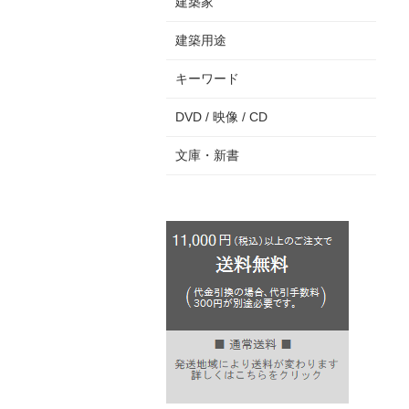
建築家
建築用途
キーワード
DVD / 映像 / CD
文庫・新書