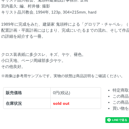
キリスト品川教会、鬼頭梓建築設計事務所: 企画
宮内嘉久: 編、村井修: 撮影
キリスト品川教会, 1994年, 123p, 304×215mm, hard
1989年に完成をみた、建築家 鬼頭梓による「グロリア・チャペル」
配置計画・平面計画にはじまり、完成にいたるまでの流れ、そして作
の詳細を紹介する一冊。
クロス装表紙に多少スレ、キズ、ヤケ、褪色。
小口天地、ページ周縁部多少ヤケ。
その他良好。
※画像は参考用サンプルです。実物の状態は商品説明をご確認ください。
特定商取
販売価格
0円(税込)
この商品
この商品
在庫状況
sold out
買い物を