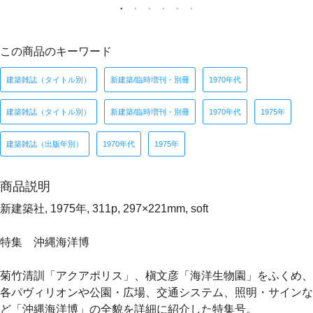
この商品のキーワード
建築雑誌（タイトル別）
新建築/臨時増刊・別冊
1970年代
建築雑誌（タイトル別）
新建築/臨時増刊・別冊
1970年代
1975年
建築雑誌（出版年別）
1970年代
1975年
商品説明
新建築社, 1975年, 311p, 297×221mm, soft
特集 沖縄海洋博
菊竹清訓「アクアポリス」、槇文彦「海洋生物園」をふくめ、
各パヴィリオンや公園・広場、交通システム、照明・サインな
ど「沖縄海洋博」の全貌を詳細に紹介した特集号。