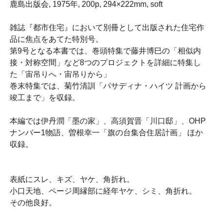
鹿島出版会, 1975年, 200p, 294×222mm, soft
雑誌『都市住宅』において別冊として出版された住宅作
品に焦点をあてた特別号。
第9号となる本書では、巻頭特集で藤井博巳の「相似内
接・対称空間」など8つのプロジェクトを詳細に特集し
た「宙吊りへ・宙吊りから」
巻末特集では、菊竹清訓「パサディナ・ハイツ 計画から
竣工まで」を収録。
本編では伊丹潤「墨の家」、高須賀晋「川口邸」、OHP
ナンバー1物語、曽根幸一「旗の台集合住居計画」 ほか
収録。
表紙にスレ、キズ、ヤケ、角折れ。
小口天地、ページ周縁部に経年ヤケ、シミ、角折れ。
その他良好。