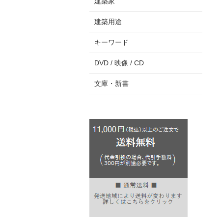
建築家
建築用途
キーワード
DVD / 映像 / CD
文庫・新書