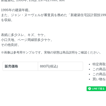
新建築社, 1995年, 252p, 297×227mm, soft
1995年の建築年鑑。
また、ジャン・ヌーヴェルが審査員を務めた「新建築住宅設計競技19
を収録。
表紙に多少スレ、キズ、ヤケ。
小口天地、ページ周縁部多少ヤケ。
その他良好。
※画像は参考用サンプルです。実物の状態は商品説明をご確認ください。
特定商取
販売価格
880円(税込)
この商品
この商品
買い物を