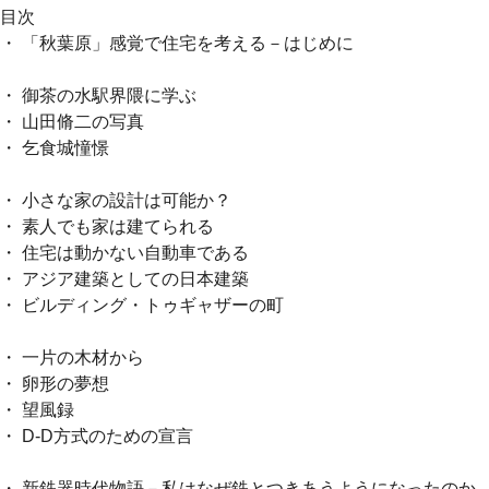
目次
・ 「秋葉原」感覚で住宅を考える－はじめに
・ 御茶の水駅界隈に学ぶ
・ 山田脩二の写真
・ 乞食城憧憬
・ 小さな家の設計は可能か？
・ 素人でも家は建てられる
・ 住宅は動かない自動車である
・ アジア建築としての日本建築
・ ビルディング・トゥギャザーの町
・ 一片の木材から
・ 卵形の夢想
・ 望風録
・ D-D方式のための宣言
・ 新鉄器時代物語－私はなぜ鉄とつきあうようになったのか