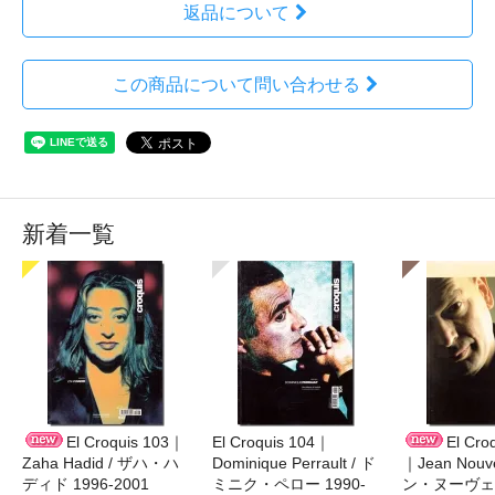
返品について
この商品について問い合わせる
新着一覧
El Croquis 103｜
El Croquis 104｜
El Cro
Zaha Hadid / ザハ・ハ
Dominique Perrault / ド
｜Jean Nouv
ディド 1996-2001
ミニク・ペロー 1990-
ン・ヌーヴェル