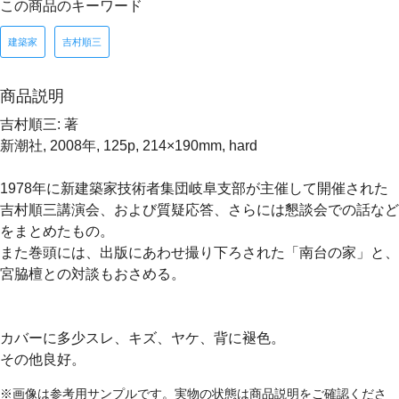
この商品のキーワード
建築家
吉村順三
商品説明
吉村順三: 著
新潮社, 2008年, 125p, 214×190mm, hard
1978年に新建築家技術者集団岐阜支部が主催して開催された
吉村順三講演会、および質疑応答、さらには懇談会での話など
をまとめたもの。
また巻頭には、出版にあわせ撮り下ろされた「南台の家」と、
宮脇檀との対談もおさめる。
カバーに多少スレ、キズ、ヤケ、背に褪色。
その他良好。
※画像は参考用サンプルです。実物の状態は商品説明をご確認くださ