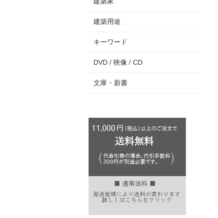
建築家
建築用途
キーワード
DVD / 映像 / CD
文庫・新書