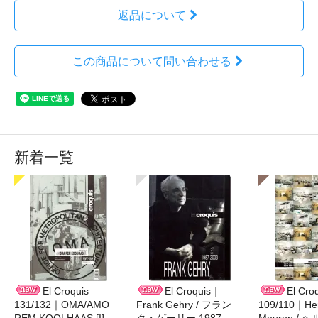
返品について
この商品について問い合わせる
新着一覧
El Croquis
El Croquis｜
El Cro
131/132｜OMA/AMO
Frank Gehry / フラン
109/110｜Her