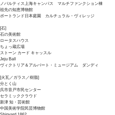
ノバルティス上海キャンパス マルチファンクション棟
祖先の知恵博物館
ポートランド日本庭園 カルチュラル・ヴィレッジ
[石]
石の美術館
ロータスハウス
ちょっ蔵広場
ストーン カード キャッスル
Jeju Ball
ヴィクトリア＆アルバート・ミュージアム ダンディ
[火瓦／ガラス／樹脂]
分とく山
呉市音戸市民センター
セラミッククラウド
新津 知・芸術館
中国美術学院民芸博物館
Shipyard 1862