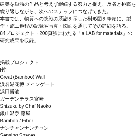
建築を単独の作品と考えず継続する努力と捉え、反省と挑戦を
繰り返しながら、次へのステップにつなげてきた。
本書では、物質への挑戦の系譜を示した樹形図を筆頭に、製
作・施工過程の記録や写真・図面を通じてその詳細を語る。
84プロジェクト・200頁強にわたる「a LAB for materials」の
研究成果を収録。
掲載プロジェクト
[竹]
Great (Bamboo) Wall
浜名湖花博 メインゲート
浜田醤油
ガーデンテラス宮崎
Shizuku by Chef Naoko
銀山温泉 藤屋
Bamboo / Fiber
ナンチャンナンチャン
Sensing Spaces