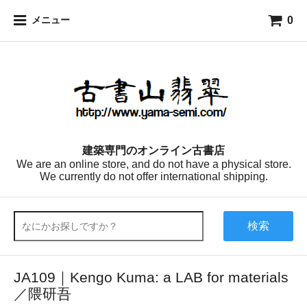
0
メニュー
建築専門のオンライン古書店
We are an online store, and do not have a physical store.
We currently do not offer international shipping.
検索
JA109｜Kengo Kuma: a LAB for materials
／隈研吾