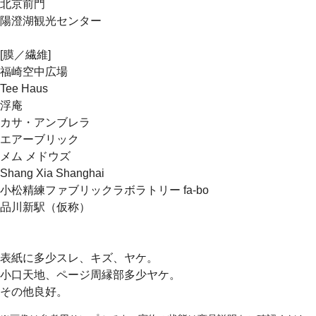
北京前門
陽澄湖観光センター
[膜／繊維]
福崎空中広場
Tee Haus
浮庵
カサ・アンブレラ
エアーブリック
メム メドウズ
Shang Xia Shanghai
小松精練ファブリックラボラトリー fa-bo
品川新駅（仮称）
表紙に多少スレ、キズ、ヤケ。
小口天地、ページ周縁部多少ヤケ。
その他良好。