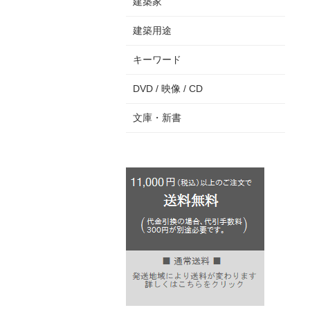
建築家
建築用途
キーワード
DVD / 映像 / CD
文庫・新書