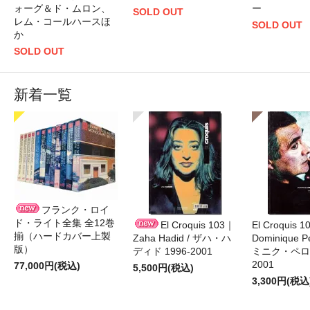
ォーグ＆ド・ムロン、
ー
SOLD OUT
レム・コールハースほ
SOLD OUT
か
SOLD OUT
新着一覧
フランク・ロイ
ド・ライト全集 全12巻
El Croquis 103｜
El Croquis 
揃（ハードカバー上製
Zaha Hadid / ザハ・ハ
Dominique Pe
版）
ディド 1996-2001
ミニク・ペロー
2001
77,000円(税込)
5,500円(税込)
3,300円(税込