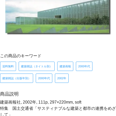
この商品のキーワード
送料無料
建築雑誌（タイトル別）
建築画報
2000年代
建築雑誌（出版年別）
2000年代
2002年
商品説明
建築画報社, 2002年, 111p, 297×220mm, soft
特集 国土交通省「サスティナブルな建築と都市の連携をめざ
して」