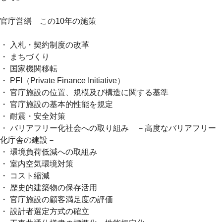
官庁営繕 この10年の施策
・ 入札・契約制度の改革
・ まちづくり
・ 国家機関移転
・ PFI（Private Finance Initiative）
・ 官庁施設の位置、規模及び構造に関する基準
・ 官庁施設の基本的性能を規定
・ 耐震・安全対策
・ バリアフリー化社会への取り組み －高度なバリアフリー
化庁舎の建設－
・ 環境負荷低減への取組み
・ 室内空気環境対策
・ コスト縮減
・ 歴史的建築物の保存活用
・ 官庁施設の顧客満足度の評価
・ 設計者選定方式の確立