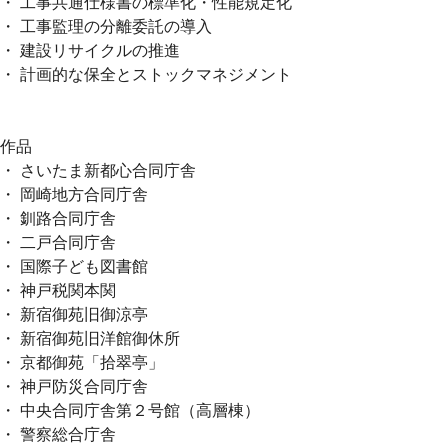
・ 工事共通仕様書の標準化・性能規定化
・ 工事監理の分離委託の導入
・ 建設リサイクルの推進
・ 計画的な保全とストックマネジメント
作品
・ さいたま新都心合同庁舎
・ 岡崎地方合同庁舎
・ 釧路合同庁舎
・ 二戸合同庁舎
・ 国際子ども図書館
・ 神戸税関本関
・ 新宿御苑旧御涼亭
・ 新宿御苑旧洋館御休所
・ 京都御苑「拾翠亭」
・ 神戸防災合同庁舎
・ 中央合同庁舎第２号館（高層棟）
・ 警察総合庁舎