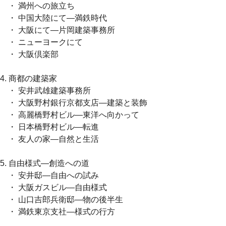
・ 満州への旅立ち
・ 中国大陸にて―満鉄時代
・ 大阪にて―片岡建築事務所
・ ニューヨークにて
・ 大阪倶楽部
4. 商都の建築家
・ 安井武雄建築事務所
・ 大阪野村銀行京都支店―建築と装飾
・ 高麗橋野村ビル―東洋へ向かって
・ 日本橋野村ビル―転進
・ 友人の家―自然と生活
5. 自由様式―創造への道
・ 安井邸―自由への試み
・ 大阪ガスビル―自由様式
・ 山口吉郎兵衛邸―物の後半生
・ 満鉄東京支社―様式の行方