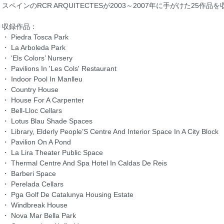
スペインのRCR ARQUITECTESが2003～2007年に手がけた25作
収録作品：
・ Piedra Tosca Park
・ La Arboleda Park
・ ‘Els Colors’ Nursery
・ Pavilions In 'Les Cols' Restaurant
・ Indoor Pool In Manlleu
・ Country House
・ House For A Carpenter
・ Bell-Lloc Cellars
・ Lotus Blau Shade Spaces
・ Library, Elderly People’S Centre And Interior Space In A City Block
・ Pavilion On A Pond
・ La Lira Theater Public Space
・ Thermal Centre And Spa Hotel In Caldas De Reis
・ Barberi Space
・ Perelada Cellars
・ Pga Golf De Catalunya Housing Estate
・ Windbreak House
・ Nova Mar Bella Park