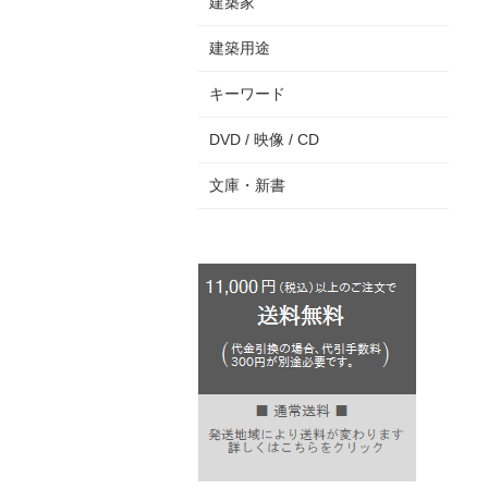
建築家
建築用途
キーワード
DVD / 映像 / CD
文庫・新書