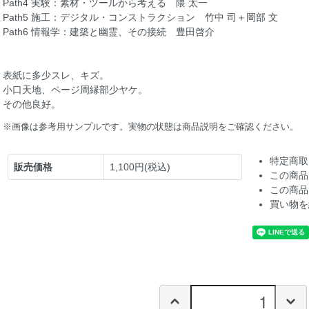
Path4 実験：素材・ツールから考える 隈 太一
Path5 施工：デジタル・コンストラクション 竹中 司＋岡部 文
Path6 情報学：建築と幽霊、その接続 豊田啓介
表紙に多少スレ、キズ。
小口天地、ページ周縁部少ヤケ。
その他良好。
※画像は参考用サンプルです。実物の状態は商品説明をご確認ください。
特定商取
販売価格
1,100円(税込)
この商品
この商品
買い物を