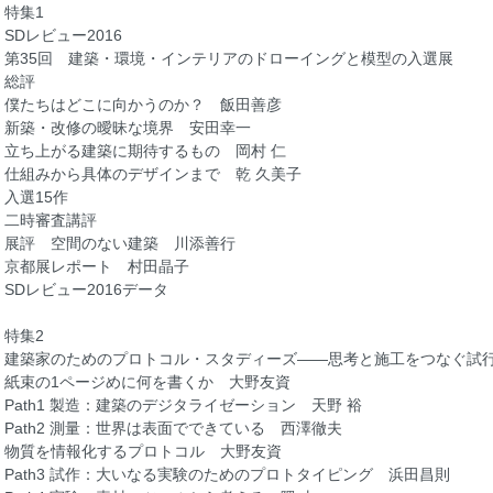
特集1
SDレビュー2016
第35回 建築・環境・インテリアのドローイングと模型の入選展
総評
僕たちはどこに向かうのか？ 飯田善彦
新築・改修の曖昧な境界 安田幸一
立ち上がる建築に期待するもの 岡村 仁
仕組みから具体のデザインまで 乾 久美子
入選15作
二時審査講評
展評 空間のない建築 川添善行
京都展レポート 村田晶子
SDレビュー2016データ
特集2
建築家のためのプロトコル・スタディーズ——思考と施工をつなぐ試
紙束の1ページめに何を書くか 大野友資
Path1 製造：建築のデジタライゼーション 天野 裕
Path2 測量：世界は表面でできている 西澤徹夫
物質を情報化するプロトコル 大野友資
Path3 試作：大いなる実験のためのプロトタイピング 浜田昌則