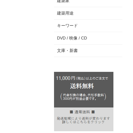
建築家
建築用途
キーワード
DVD / 映像 / CD
文庫・新書