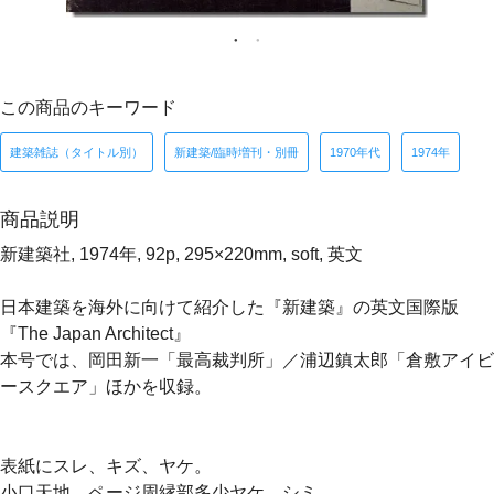
この商品のキーワード
建築雑誌（タイトル別）
新建築/臨時増刊・別冊
1970年代
1974年
商品説明
新建築社, 1974年, 92p, 295×220mm, soft, 英文
日本建築を海外に向けて紹介した『新建築』の英文国際版
『The Japan Architect』
本号では、岡田新一「最高裁判所」／浦辺鎮太郎「倉敷アイビ
ースクエア」ほかを収録。
表紙にスレ、キズ、ヤケ。
小口天地、ページ周縁部多少ヤケ、シミ。